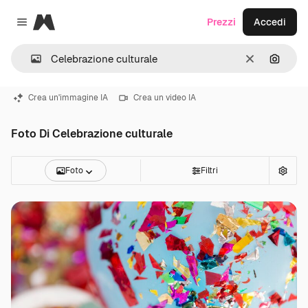
Magnific
Prezzi
Accedi
Close menu
Cancella
Cerca 
Crea un'immagine IA
Crea un video IA
Foto Di Celebrazione culturale
Foto
Filtri