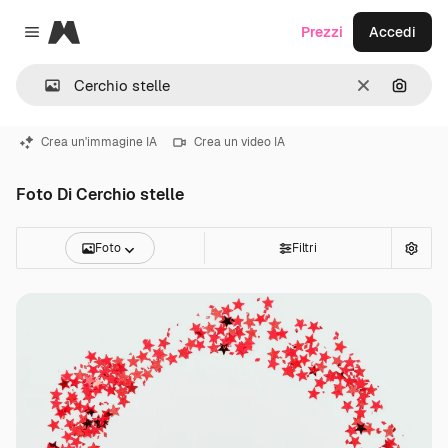
Magnific
Prezzi
Accedi
Close menu
Cancella
Cerca 
Crea un'immagine IA
Crea un video IA
Foto Di Cerchio stelle
Foto
Filtri