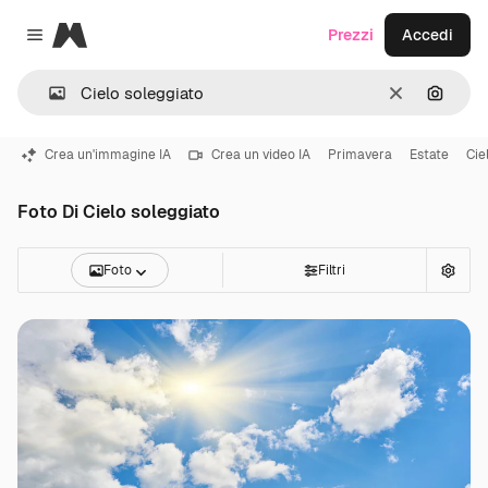
Magnific
Prezzi
Accedi
Close menu
Cancella
Cerca 
Crea un'immagine IA
Crea un video IA
Primavera
Estate
Cie
Foto Di Cielo soleggiato
Foto
Filtri