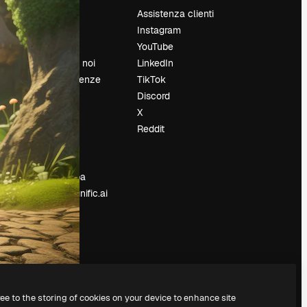
Prezzi
Assistenza clienti
Chi siamo
Instagram
Recensioni
YouTube
Lavora con noi
LinkedIn
Cerca tendenze
TikTok
Blog
Discord
Eventi
X
Slidesgo
Reddit
e
Vendi i tuoi
contenuti
Sala stampa
Cerchi magnific.ai
ree to the storing of cookies on your device to enhance site