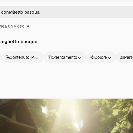
rea un video IA
oniglietto pasqua
Contenuto IA
Orientamento
Colore
Pers
Prodotti
Inizia