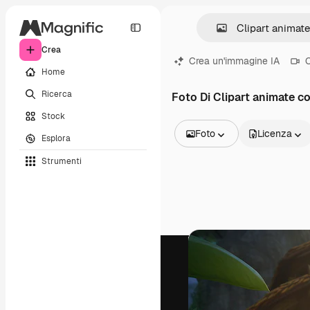
Crea
Crea un'immagine IA
C
Home
Ricerca
Foto Di Clipart animate c
Stock
Foto
Licenza
Esplora
Tutte le immagini
Strumenti
Vettori
Illustrazioni
Foto
PSD
Modelli
Mockup
Video
Clip video
Motion graphic
Modelli di video
Icone
Modelli 3D
Font