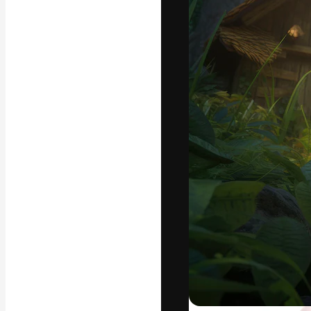
La piattaforma c
migliori lavori. 
creativi, impres
Italiano
Copyright © 2010