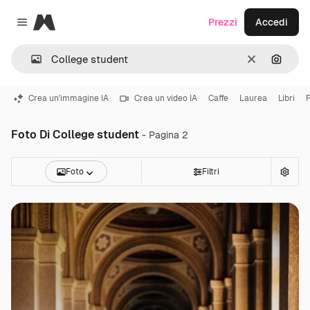
Magnific
Prezzi
Accedi
Close menu
Cancella
Cerca 
Crea un'immagine IA
Crea un video IA
Caffe
Laurea
Libri
Foto Di College student
- Pagina 2
Foto
Filtri