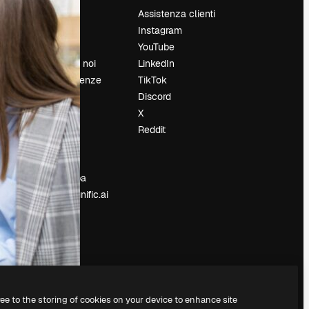
Prezzi
Assistenza clienti
Chi siamo
Instagram
Recensioni
YouTube
Lavora con noi
LinkedIn
Cerca tendenze
TikTok
Blog
Discord
Eventi
X
Slidesgo
Reddit
e
Vendi i tuoi
contenuti
Sala stampa
Cerchi magnific.ai
ree to the storing of cookies on your device to enhance site