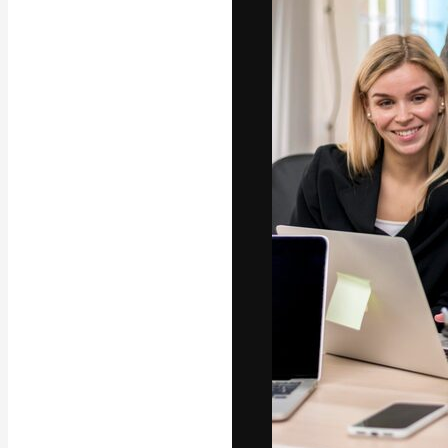
La piattaforma c
migliori lavori. 
creativi, impres
Italiano
Copyright © 2010