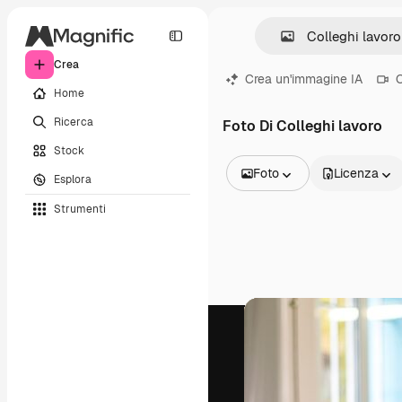
Crea
Crea un'immagine IA
C
Home
Ricerca
Foto Di Colleghi lavoro
Stock
Foto
Licenza
Esplora
Tutte le immagini
Strumenti
Vettori
Illustrazioni
Foto
PSD
Modelli
Mockup
Video
Clip video
Motion graphic
Modelli di video
Icone
Modelli 3D
Font