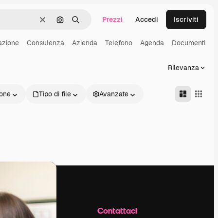
Prezzi
Accedi
Iscriviti
Cancella
Cerca per immagine
Ricerca
azione
Consulenza
Azienda
Telefono
Agenda
Documenti
Rilevanza
one
Tipo di file
Avanzate
Azienda
Contattaci