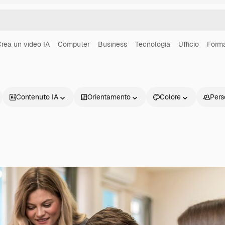
rea un video IA
Computer
Business
Tecnologia
Ufficio
Form
Contenuto IA
Orientamento
Colore
Pers
Prodotti
Inizia