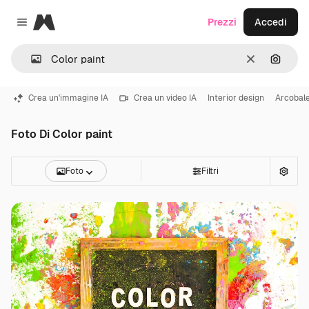
Magnific
Prezzi
Accedi
Close menu
Cancella
Cerca 
Crea un'immagine IA
Crea un video IA
Interior design
Arcobal
Foto Di Color paint
Foto
Filtri