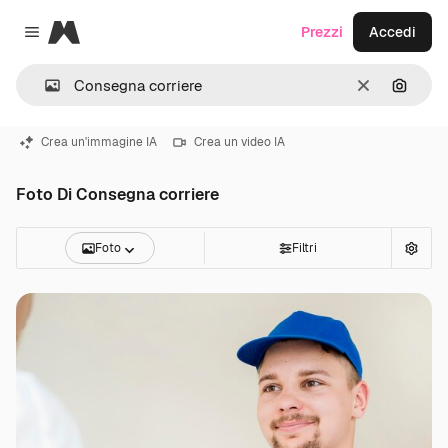
Magnific
Prezzi
Accedi
Close menu
Cancella
Cerca 
Crea un'immagine IA
Crea un video IA
Foto Di Consegna corriere
Foto
Filtri