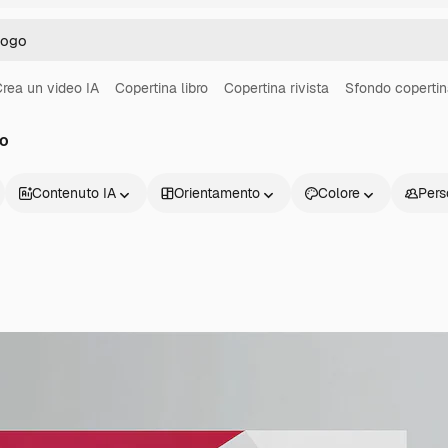
rea un video IA
Copertina libro
Copertina rivista
Sfondo coperti
go
Contenuto IA
Orientamento
Colore
Pers
Prodotti
Inizia