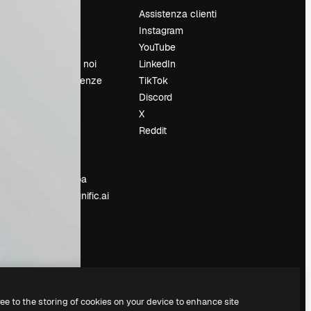
Prezzi
Assistenza clienti
Chi siamo
Instagram
Recensioni
YouTube
Lavora con noi
LinkedIn
Cerca tendenze
TikTok
Blog
Discord
Eventi
X
Slidesgo
Reddit
e
Vendi i tuoi
contenuti
Sala stampa
Cerchi magnific.ai
ree to the storing of cookies on your device to enhance site