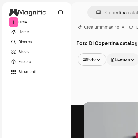
Crea
Crea un'immagine IA
C
Home
Ricerca
Foto Di Copertina catalo
Stock
Foto
Licenza
Esplora
Tutte le immagini
Strumenti
Vettori
Illustrazioni
Foto
PSD
Modelli
Mockup
Video
Clip video
Motion graphic
Modelli di video
Icone
Modelli 3D
Font