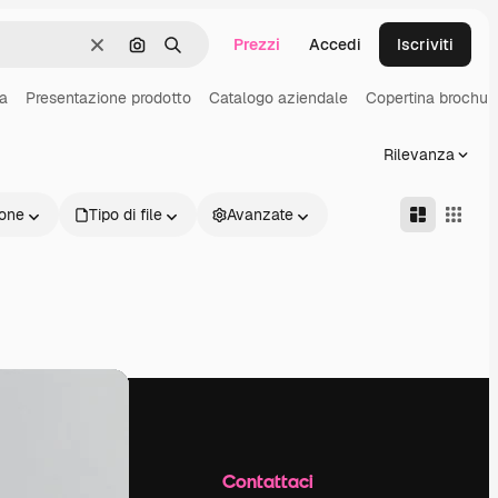
Prezzi
Accedi
Iscriviti
Cancella
Cerca per immagine
Ricerca
na
Presentazione prodotto
Catalogo aziendale
Copertina brochur
Rilevanza
one
Tipo di file
Avanzate
Azienda
Contattaci