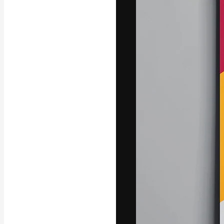
La piattaforma c
migliori lavori. 
creativi, impres
Italiano
Copyright © 2010