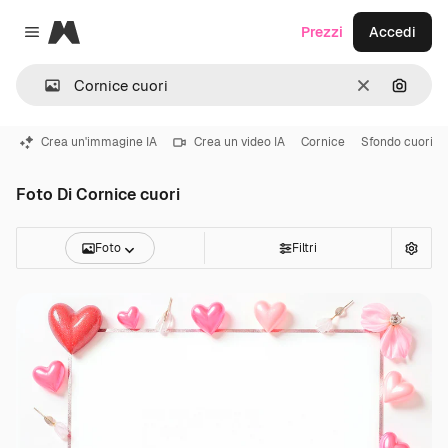
Magnific
Prezzi
Accedi
Close menu
Cancella
Cerca 
Crea un'immagine IA
Crea un video IA
Cornice
Sfondo cuori
Foto Di Cornice cuori
Foto
Filtri