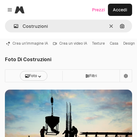
Magnific
Prezzi
Accedi
Close menu
Cancella
Cerca 
Crea un'immagine IA
Crea un video IA
Texture
Casa
Design
Foto Di Costruzioni
Foto
Filtri