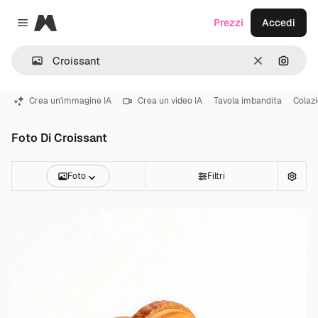
Magnific
Prezzi
Accedi
Close menu
Cancella
Cerca 
Crea un'immagine IA
Crea un video IA
Tavola imbandita
Colaz
Foto Di Croissant
Foto
Filtri