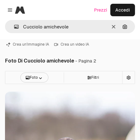
Magnific
Prezzi
Accedi
Close menu
Cancella
Cerca 
Crea un'immagine IA
Crea un video IA
Foto Di Cucciolo amichevole
- Pagina 2
Foto
Filtri