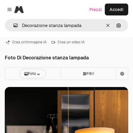
Magnific
Prezzi
Accedi
Close menu
Cancella
Cerca 
Crea un'immagine IA
Crea un video IA
Foto Di Decorazione stanza lampada
Foto
Filtri