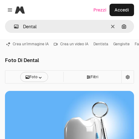
Magnific
Prezzi
Accedi
Close menu
Cancella
Cerca 
Crea un'immagine IA
Crea un video IA
Dentista
Gengivite
Fa
Foto Di Dental
Foto
Filtri