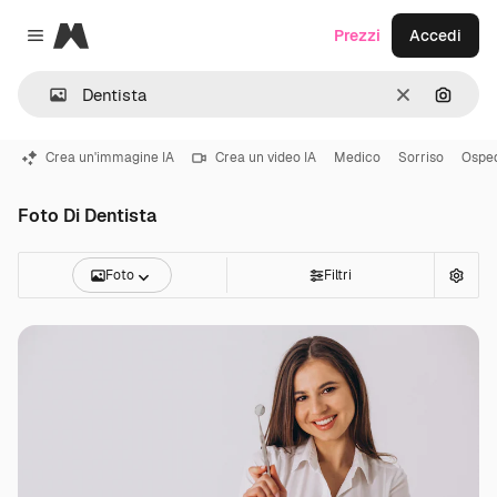
Magnific
Prezzi
Accedi
Close menu
Cancella
Cerca 
Crea un'immagine IA
Crea un video IA
Medico
Sorriso
Ospe
Foto Di Dentista
Foto
Filtri