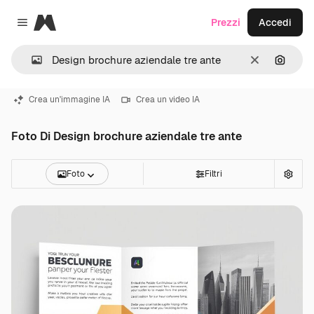
Magnific
Prezzi
Accedi
Close menu
Cancella
Cerca 
Crea un'immagine IA
Crea un video IA
Foto Di Design brochure aziendale tre ante
Foto
Filtri