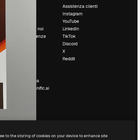
Prezzi
Assistenza clienti
Chi siamo
Instagram
Recensioni
YouTube
Lavora con noi
LinkedIn
Cerca tendenze
TikTok
Blog
Discord
Eventi
X
Slidesgo
Reddit
e
Vendi i tuoi
contenuti
Sala stampa
Cerchi magnific.ai
ree to the storing of cookies on your device to enhance site