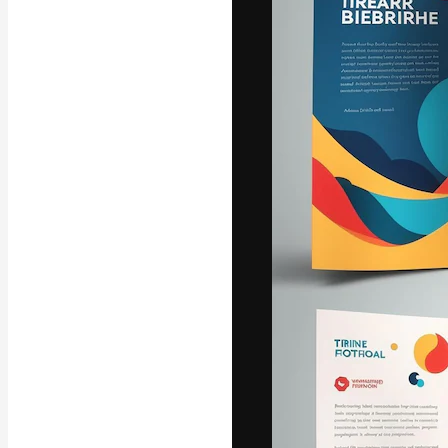
La piattaforma c
migliori lavori. 
creativi, impres
Italiano
Copyright © 2010