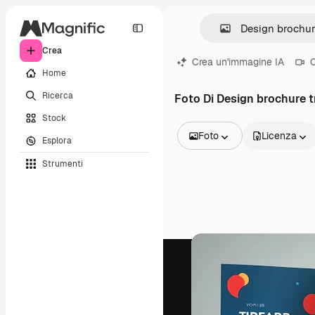
Crea
Crea un'immagine IA
C
Home
Ricerca
Foto Di Design brochure t
Stock
Foto
Licenza
Esplora
Tutte le immagini
Strumenti
Vettori
Illustrazioni
Foto
PSD
Modelli
Mockup
Video
Clip video
Motion graphic
Modelli di video
Icone
Modelli 3D
Font