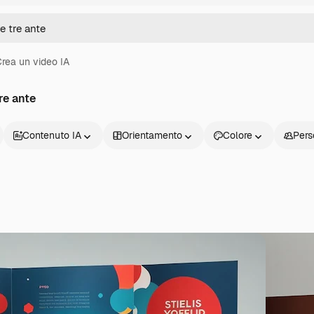
rea un video IA
re ante
Contenuto IA
Orientamento
Colore
Pers
Prodotti
Inizia