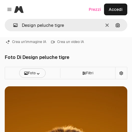
Magnific
Prezzi
Accedi
Close menu
Cancella
Cerca 
Crea un'immagine IA
Crea un video IA
Foto Di Design peluche tigre
Foto
Filtri