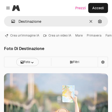
Magnific
Prezzi
Accedi
Close menu
Cancella
Cerca 
Crea un'immagine IA
Crea un video IA
Mare
Primavera
Fami
Foto Di Destinazione
Foto
Filtri