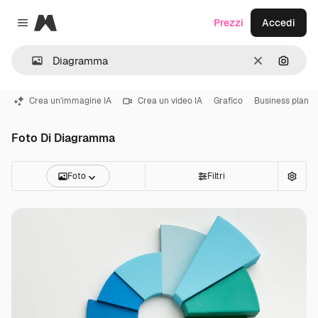
Magnific
Prezzi
Accedi
Close menu
Cancella
Cerca 
Crea un'immagine IA
Crea un video IA
Grafico
Business plan
Foto Di Diagramma
Foto
Filtri