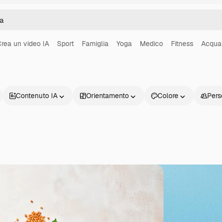
rea un video IA
Sport
Famiglia
Yoga
Medico
Fitness
Acqua
Contenuto IA
Orientamento
Colore
Pers
Prodotti
Inizia