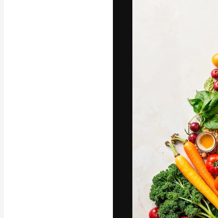
La piattaforma c
migliori lavori. 
creativi, impres
Italiano
Copyright © 2010