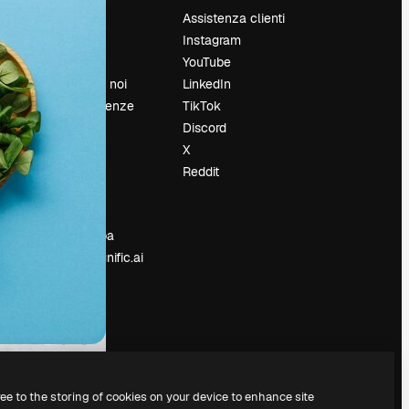
Prezzi
Assistenza clienti
Chi siamo
Instagram
Recensioni
YouTube
Lavora con noi
LinkedIn
Cerca tendenze
TikTok
Blog
Discord
Eventi
X
Slidesgo
Reddit
e
Vendi i tuoi
contenuti
Sala stampa
Cerchi magnific.ai
ree to the storing of cookies on your device to enhance site