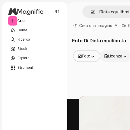
Crea
Crea un'immagine IA
C
Home
Ricerca
Foto Di Dieta equilibrata
Stock
Foto
Licenza
Esplora
Tutte le immagini
Strumenti
Vettori
Illustrazioni
Foto
PSD
Modelli
Mockup
Video
Clip video
Motion graphic
Modelli di video
Icone
Modelli 3D
Font