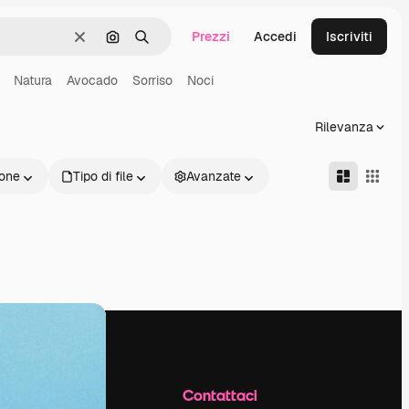
Prezzi
Accedi
Iscriviti
Cancella
Cerca per immagine
Ricerca
Natura
Avocado
Sorriso
Noci
Rilevanza
one
Tipo di file
Avanzate
Azienda
Contattaci