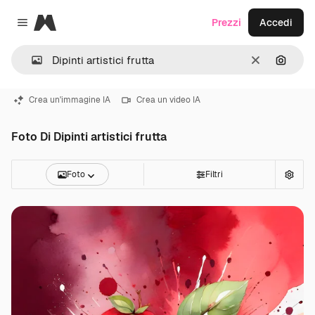
Magnific
Prezzi
Accedi
Close menu
Cancella
Cerca 
Crea un'immagine IA
Crea un video IA
Foto Di Dipinti artistici frutta
Foto
Filtri