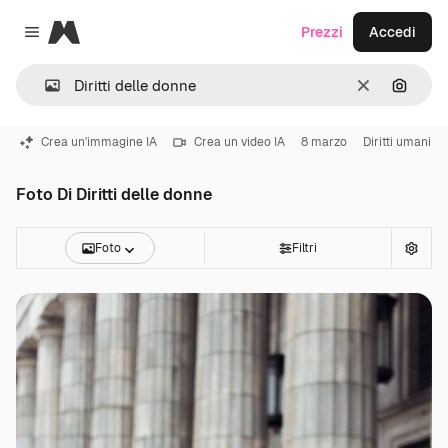
Magnific
Prezzi
Accedi
Close menu
Cancella
Cerca 
Crea un'immagine IA
Crea un video IA
8 marzo
Diritti umani
Foto Di Diritti delle donne
Foto
Filtri