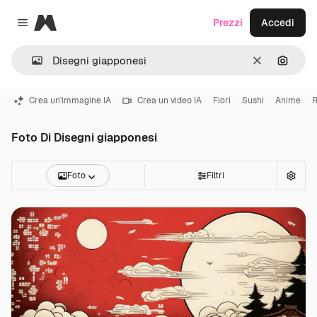
Magnific
Prezzi
Accedi
Close menu
Cancella
Cerca 
Crea un'immagine IA
Crea un video IA
Fiori
Sushi
Anime
Foto Di Disegni giapponesi
Foto
Filtri