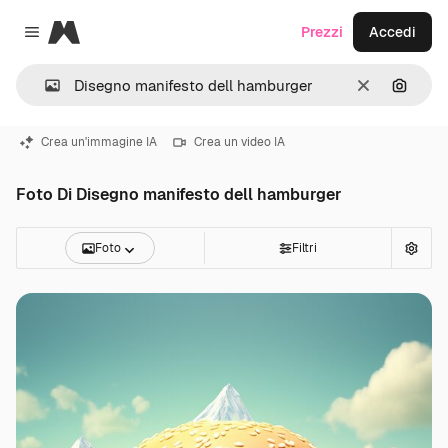
Magnific
Prezzi
Accedi
Close menu
Cancella
Cerca 
Crea un'immagine IA
Crea un video IA
Foto Di Disegno manifesto dell hamburger
Foto
Filtri