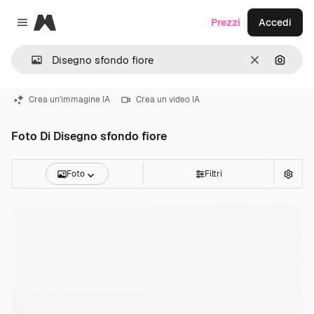
Magnific
Prezzi
Accedi
Close menu
Cancella
Cerca 
Crea un'immagine IA
Crea un video IA
Foto Di Disegno sfondo fiore
Foto
Filtri