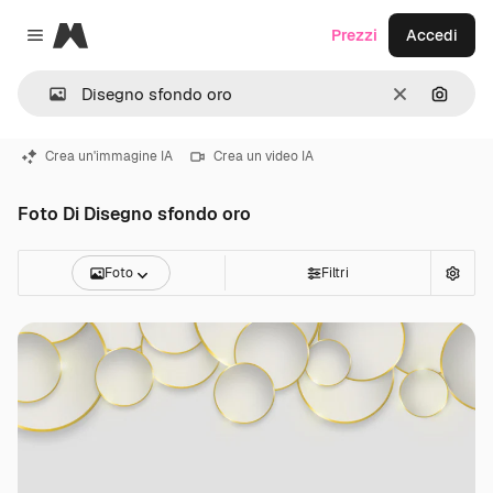
Magnific
Prezzi
Accedi
Close menu
Cancella
Cerca 
Crea un'immagine IA
Crea un video IA
Foto Di Disegno sfondo oro
Foto
Filtri