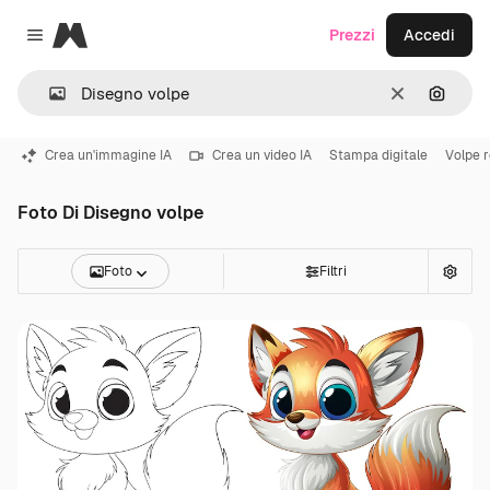
Magnific
Prezzi
Accedi
Close menu
Cancella
Cerca 
Crea un'immagine IA
Crea un video IA
Stampa digitale
Volpe 
Foto Di Disegno volpe
Foto
Filtri