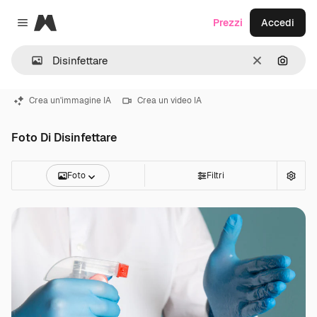
Magnific
Prezzi
Accedi
Close menu
Cancella
Cerca 
Crea un'immagine IA
Crea un video IA
Foto Di Disinfettare
Foto
Filtri