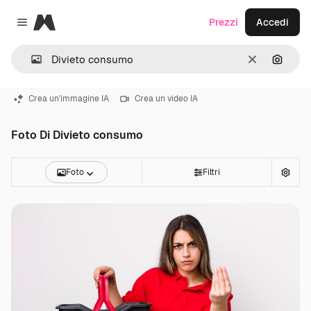
Magnific
Prezzi
Accedi
Close menu
Cancella
Cerca 
Crea un'immagine IA
Crea un video IA
Foto Di Divieto consumo
Foto
Filtri