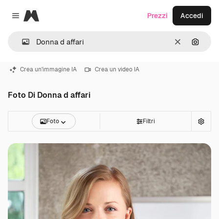
Magnific
Prezzi
Accedi
Close menu
Cancella
Cerca 
Crea un'immagine IA
Crea un video IA
Foto Di Donna d affari
Foto
Filtri