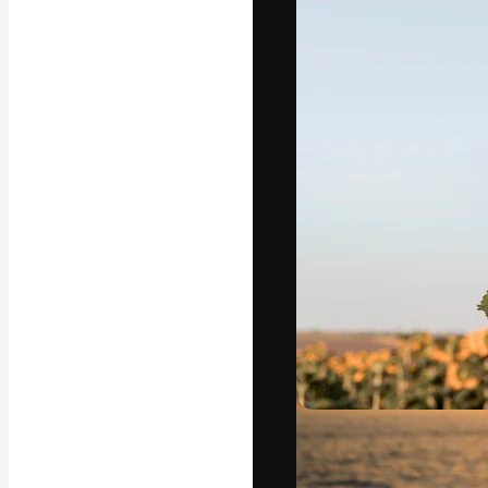
La piattaforma c
migliori lavori. 
creativi, impres
Italiano
Copyright © 2010