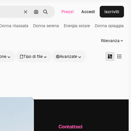
Prezzi
Accedi
Iscriviti
Cancella
Cerca per immagine
Ricerca
Donna rilassata
Donna serena
Energia solare
Donna spiaggia
R
Rilevanza
one
Tipo di file
Avanzate
Azienda
Contattaci