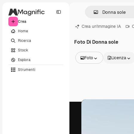
Crea
Crea un'immagine IA
C
Home
Ricerca
Foto Di Donna sole
Stock
Foto
Licenza
Esplora
Tutte le immagini
Strumenti
Vettori
Illustrazioni
Foto
PSD
Modelli
Mockup
Video
Clip video
Motion graphic
Modelli di video
Icone
Modelli 3D
Font