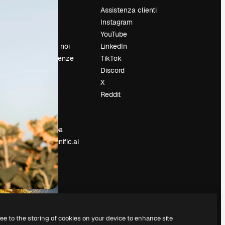
Prezzi
Assistenza clienti
Chi siamo
Instagram
Recensioni
YouTube
Lavora con noi
LinkedIn
Cerca tendenze
TikTok
Blog
Discord
Eventi
X
Slidesgo
Reddit
e
Vendi i tuoi
contenuti
Sala stampa
Cerchi magnific.ai
ree to the storing of cookies on your device to enhance site