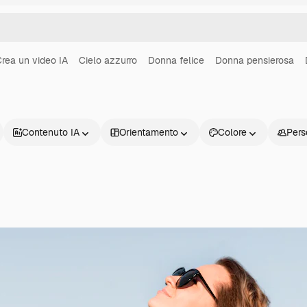
rea un video IA
Cielo azzurro
Donna felice
Donna pensierosa
Contenuto IA
Orientamento
Colore
Pers
Prodotti
Inizia