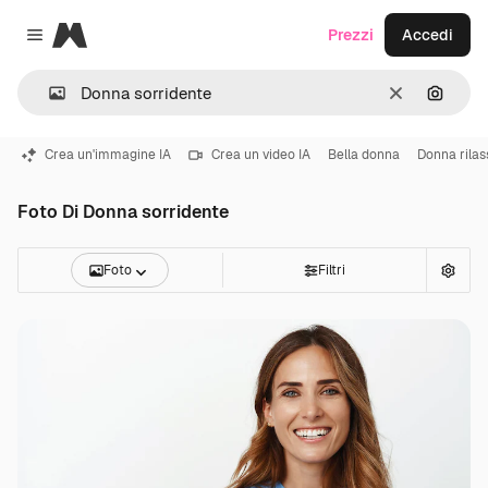
Magnific
Prezzi
Accedi
Close menu
Cancella
Cerca 
Crea un'immagine IA
Crea un video IA
Bella donna
Donna rilas
Foto Di Donna sorridente
Foto
Filtri