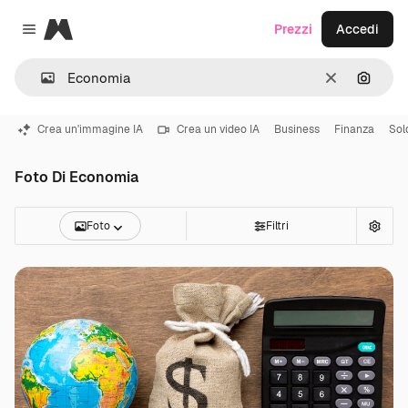
Magnific
Prezzi
Accedi
Close menu
Cancella
Cerca 
Crea un'immagine IA
Crea un video IA
Business
Finanza
Sol
Foto Di Economia
Foto
Filtri