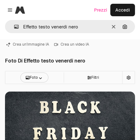
Magnific
Prezzi
Accedi
Close menu
Cancella
Cerca 
Crea un'immagine IA
Crea un video IA
Foto Di Effetto testo venerdi nero
Foto
Filtri