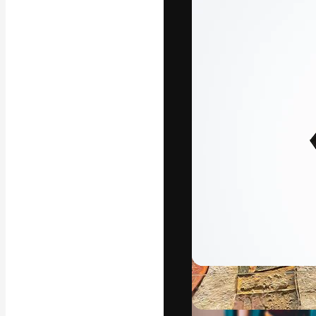
La piattaforma c
migliori lavori. 
creativi, impres
Italiano
Copyright © 2010