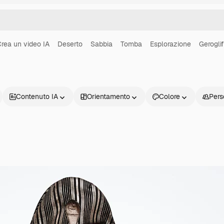
rea un video IA
Deserto
Sabbia
Tomba
Esplorazione
Geroglif
Contenuto IA
Orientamento
Colore
Pers
Prodotti
Inizia