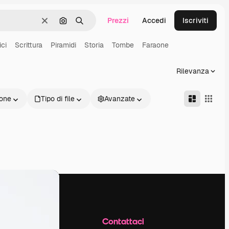
Prezzi
Accedi
Iscriviti
Cancella
Cerca per immagine
Ricerca
ici
Scrittura
Piramidi
Storia
Tombe
Faraone
Rilevanza
one
Tipo di file
Avanzate
Azienda
Contattaci