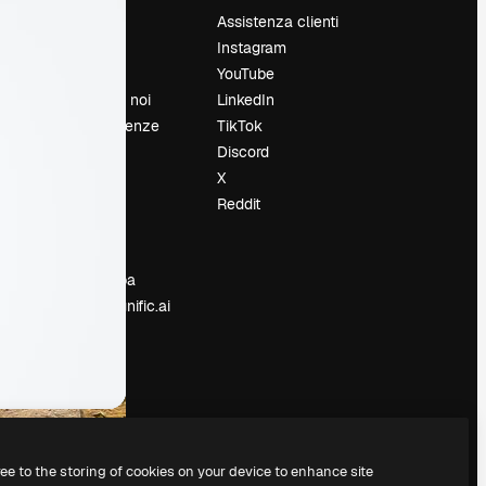
Prezzi
Assistenza clienti
Chi siamo
Instagram
Recensioni
YouTube
Lavora con noi
LinkedIn
Cerca tendenze
TikTok
Blog
Discord
Eventi
X
Slidesgo
Reddit
e
Vendi i tuoi
contenuti
Sala stampa
Cerchi magnific.ai
ree to the storing of cookies on your device to enhance site