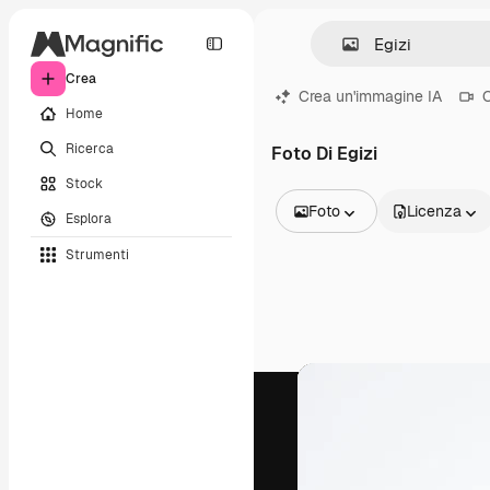
Crea
Crea un'immagine IA
C
Home
Ricerca
Foto Di Egizi
Stock
Foto
Licenza
Esplora
Tutte le immagini
Strumenti
Vettori
Illustrazioni
Foto
PSD
Modelli
Mockup
Video
Clip video
Motion graphic
Modelli di video
Icone
Modelli 3D
Font