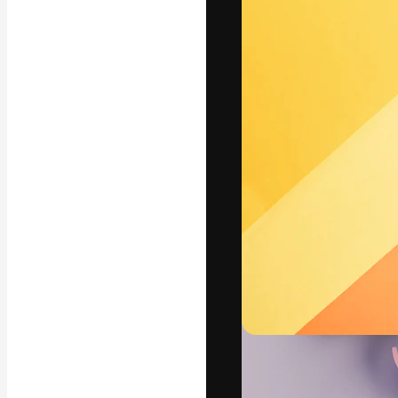
La piattaforma c
migliori lavori. 
creativi, impres
Italiano
Copyright © 2010