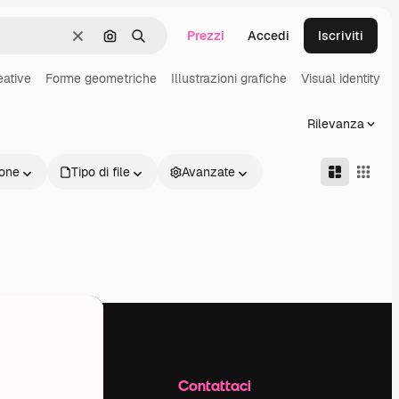
Prezzi
Accedi
Iscriviti
Cancella
Cerca per immagine
Ricerca
eative
Forme geometriche
Illustrazioni grafiche
Visual identity
Rilevanza
one
Tipo di file
Avanzate
Azienda
Contattaci