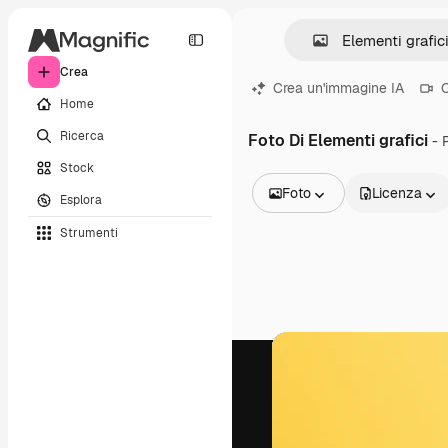
Crea
Crea un'immagine IA
C
Home
Ricerca
Foto Di Elementi grafici
- 
Stock
Foto
Licenza
Esplora
Tutte le immagini
Strumenti
Vettori
Illustrazioni
Foto
PSD
Modelli
Mockup
Video
Clip video
Motion graphic
Modelli di video
Icone
Modelli 3D
Font