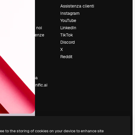
Prezzi
Assistenza clienti
Chi siamo
Instagram
Recensioni
YouTube
Lavora con noi
LinkedIn
Cerca tendenze
TikTok
Blog
Discord
Eventi
X
Slidesgo
Reddit
e
Vendi i tuoi
contenuti
Sala stampa
Cerchi magnific.ai
ree to the storing of cookies on your device to enhance site