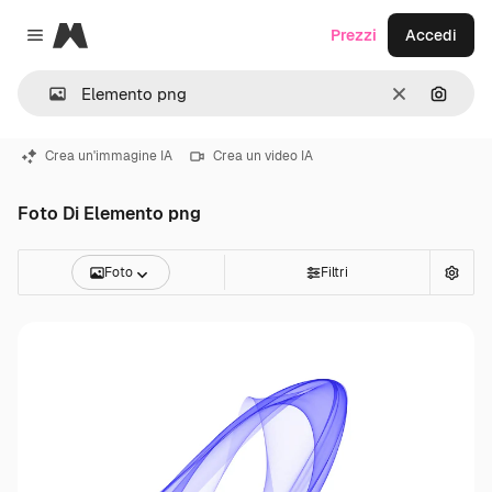
Magnific
Prezzi
Accedi
Close menu
Cancella
Cerca 
Crea un'immagine IA
Crea un video IA
Foto Di Elemento png
Foto
Filtri