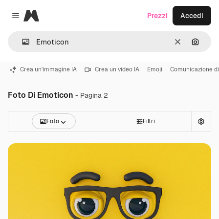
Magnific
Prezzi
Accedi
Close menu
Cancella
Cerca 
Crea un'immagine IA
Crea un video IA
Emoji
Comunicazione di
Foto Di Emoticon
- Pagina 2
Foto
Filtri