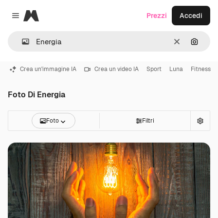
Magnific
Prezzi
Accedi
Close menu
Cancella
Cerca 
Crea un'immagine IA
Crea un video IA
Sport
Luna
Fitness
Foto Di Energia
Foto
Filtri