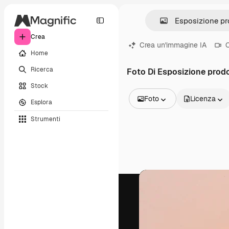
Crea
Crea un'immagine IA
C
Home
Ricerca
Foto Di Esposizione prod
Stock
Foto
Licenza
Esplora
Tutte le immagini
Strumenti
Vettori
Illustrazioni
Foto
PSD
Modelli
Mockup
Video
Clip video
Motion graphic
Modelli di video
Icone
Modelli 3D
Font