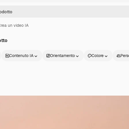
rea un video IA
otto
Contenuto IA
Orientamento
Colore
Pers
Prodotti
Inizia