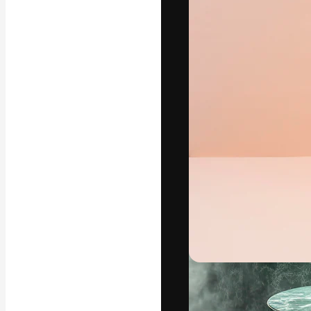
La piattaforma c
migliori lavori. 
creativi, impres
Italiano
Copyright © 2010