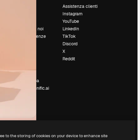
Prezzi
Assistenza clienti
Chi siamo
Instagram
Recensioni
YouTube
Lavora con noi
LinkedIn
Cerca tendenze
TikTok
Blog
Discord
Eventi
X
Slidesgo
Reddit
e
Vendi i tuoi
contenuti
Sala stampa
Cerchi magnific.ai
ree to the storing of cookies on your device to enhance site