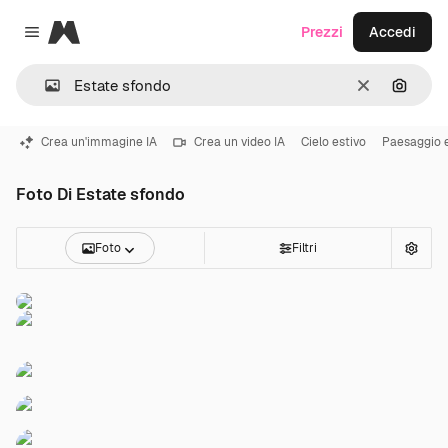
Magnific
Prezzi
Accedi
Close menu
Cancella
Cerca 
Crea un'immagine IA
Crea un video IA
Cielo estivo
Paesaggio e
Foto Di Estate sfondo
Foto
Filtri