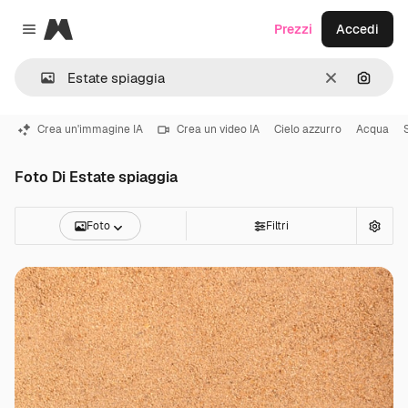
Magnific
Prezzi
Accedi
Close menu
Cancella
Cerca 
Crea un'immagine IA
Crea un video IA
Cielo azzurro
Acqua
Foto Di Estate spiaggia
Foto
Filtri