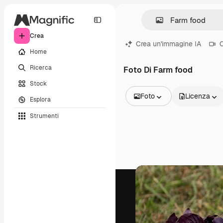
Crea
Crea un'immagine IA
C
Home
Ricerca
Foto Di Farm food
Stock
Foto
Licenza
Esplora
Tutte le immagini
Strumenti
Vettori
Illustrazioni
Foto
PSD
Modelli
Mockup
Video
Clip video
Motion graphic
Modelli di video
Icone
Modelli 3D
Font