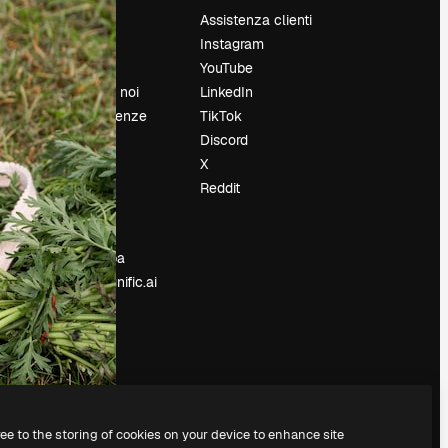
Prezzi
Assistenza clienti
Chi siamo
Instagram
Recensioni
YouTube
Lavora con noi
LinkedIn
Cerca tendenze
TikTok
Blog
Discord
Eventi
X
Slidesgo
Reddit
e
Vendi i tuoi
contenuti
Sala stampa
Cerchi magnific.ai
ree to the storing of cookies on your device to enhance site