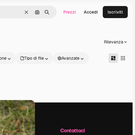
Prezzi
Accedi
Iscriviti
Cancella
Cerca per immagine
Ricerca
Rilevanza
one
Tipo di file
Avanzate
Azienda
Contattaci