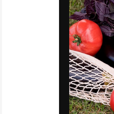
La piattaforma c
migliori lavori. 
creativi, impres
Italiano
Copyright © 2010