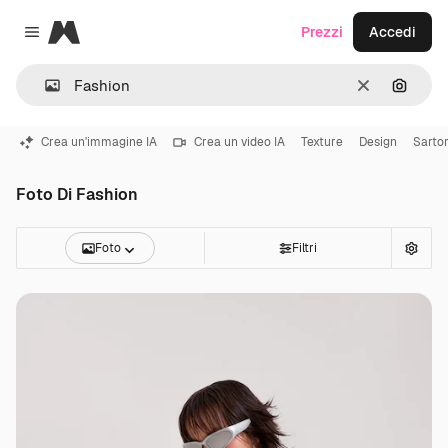
Magnific
Prezzi
Accedi
Close menu
Cancella
Cerca 
Crea un'immagine IA
Crea un video IA
Texture
Design
Sartor
Foto Di Fashion
Foto
Filtri