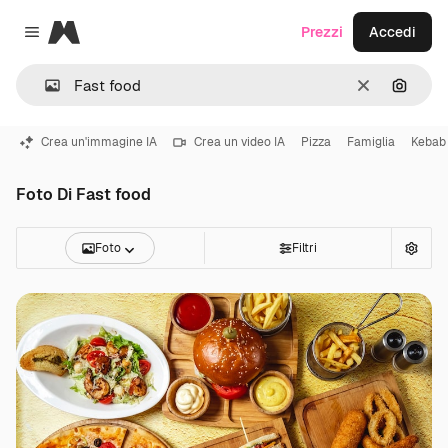
Magnific
Prezzi
Accedi
Close menu
Cancella
Cerca 
Crea un'immagine IA
Crea un video IA
Pizza
Famiglia
Kebab
Foto Di Fast food
Foto
Filtri