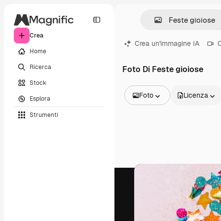
Crea
Crea un'immagine IA
C
Home
Ricerca
Foto Di Feste gioiose
Stock
Foto
Licenza
Esplora
Tutte le immagini
Strumenti
Vettori
Illustrazioni
Foto
PSD
Modelli
Mockup
Video
Clip video
Motion graphic
Modelli di video
Icone
Modelli 3D
Font