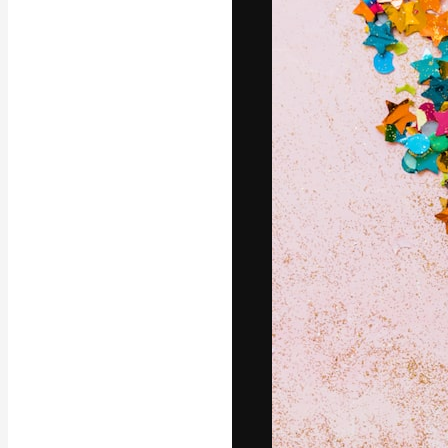
La piattaforma c
migliori lavori. 
creativi, impres
Italiano
Copyright © 2010