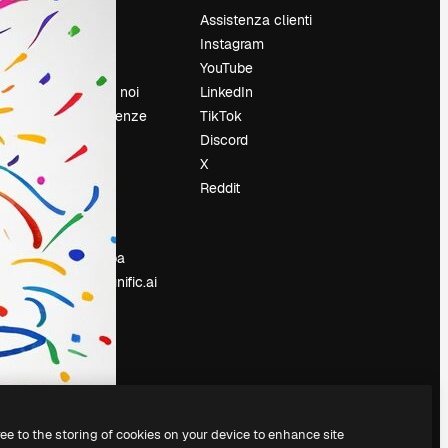
Prezzi
Assistenza clienti
Chi siamo
Instagram
Recensioni
YouTube
Lavora con noi
LinkedIn
Cerca tendenze
TikTok
Blog
Discord
Eventi
X
Slidesgo
Reddit
e
Vendi i tuoi
contenuti
Sala stampa
Cerchi magnific.ai
ree to the storing of cookies on your device to enhance site