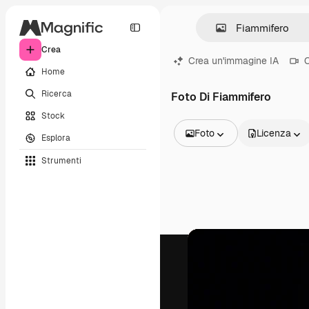
Crea
Crea un'immagine IA
C
Home
Ricerca
Foto Di Fiammifero
Stock
Foto
Licenza
Esplora
Tutte le immagini
Strumenti
Vettori
Illustrazioni
Foto
PSD
Modelli
Mockup
Video
Clip video
Motion graphic
Modelli di video
Icone
Modelli 3D
Font