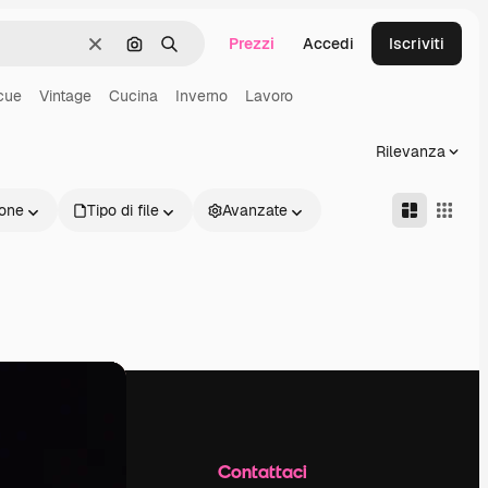
Prezzi
Accedi
Iscriviti
Cancella
Cerca per immagine
Ricerca
cue
Vintage
Cucina
Inverno
Lavoro
Rilevanza
one
Tipo di file
Avanzate
Azienda
Contattaci