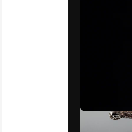
La piattaforma c
migliori lavori. 
creativi, impres
Italiano
Copyright © 2010