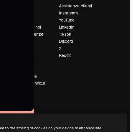
Prezzi
Assistenza clienti
Chi siamo
Instagram
Recensioni
YouTube
Lavora con noi
LinkedIn
Cerca tendenze
TikTok
Blog
Discord
Eventi
X
Slidesgo
Reddit
e
Vendi i tuoi
contenuti
Sala stampa
Cerchi magnific.ai
ree to the storing of cookies on your device to enhance site