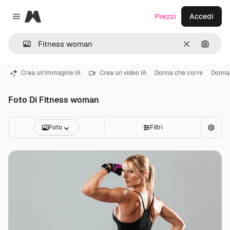
Magnific
Prezzi
Accedi
Close menu
Cancella
Cerca 
Crea un'immagine IA
Crea un video IA
Donna che corre
Donna 
Foto Di Fitness woman
Foto
Filtri